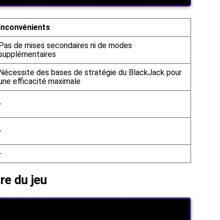
Inconvénients
Pas de mises secondaires ni de modes
supplémentaires
Nécessite des bases de stratégie du BlackJack pour
une efficacité maximale
-
-
-
re du jeu