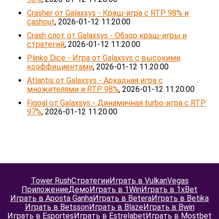
Crasher от Galaxsys - Краш-игра с RTP 98% и
cashout
, 2026-01-12 11:20:00
Crash слот от Galaxsys - Обзор краш-игры и
стратегий
, 2026-01-12 11:20:00
Plinko Dice - Игра от Galaxsys с высокими
коэффициентами
, 2026-01-12 11:20:00
Atlantis от Galaxsys - Аркадная игра с
множителями и RTP 98%
, 2026-01-12 11:20:00
Figoal от Galaxsys - Динамичная turbo-игра с RTP
97%
, 2026-01-12 11:20:00
Tower Rush
Стратегии
Играть в VulkanVegas
Приложение
Демо
Играть в 1Win
Играть в 1xBet
Играть в Aposta Ganha
Играть в Betera
Играть в Betika
Играть в Betsson
Играть в Blaze
Играть в Bwin
Играть в Esportes
Играть в Estrelabet
Играть в Mostbet