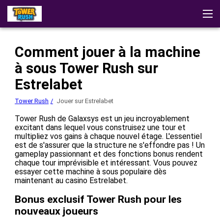
Tower Rush
Avis
Application
Démo
Stratégies
Comment jouer à la machine
Jeux similaires
Casino à jouer
à sous Tower Rush sur
Estrelabet
Tower Rush
Jouer sur Estrelabet
Tower Rush de Galaxsys est un jeu incroyablement
excitant dans lequel vous construisez une tour et
multipliez vos gains à chaque nouvel étage. L'essentiel
est de s'assurer que la structure ne s'effondre pas ! Un
gameplay passionnant et des fonctions bonus rendent
chaque tour imprévisible et intéressant. Vous pouvez
essayer cette machine à sous populaire dès
maintenant au casino Estrelabet.
Bonus exclusif Tower Rush pour les
nouveaux joueurs