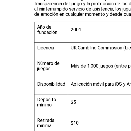
transparencia del juego y la protección de los 
al ininterrumpido servicio de asistencia, los j
de emoción en cualquier momento y desde cualq
Año de
2001
fundación
Licencia
UK Gambling Commission (Lic
Número de
Más de 1.000 juegos (entre p
juegos
Disponibilidad
Aplicación móvil para iOS y A
Depósito
$5
mínimo
Retirada
$10
mínima