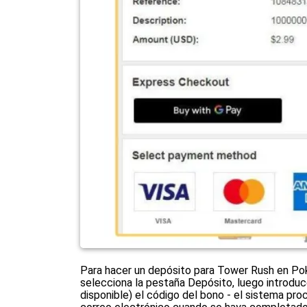
Para hacer un depósito para Tower Rush en Poke
selecciona la pestaña Depósito, luego introduce
disponible) el código del bono - el sistema pro