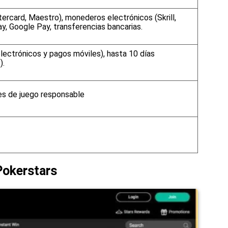
tercard, Maestro), monederos electrónicos (Skrill,
, Google Pay, transferencias bancarias.
ectrónicos y pagos móviles), hasta 10 días
).
es de juego responsable
Pokerstars