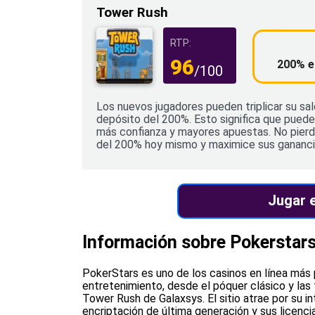
Tower Rush
RTP:
96
200% e
/100
Los nuevos jugadores pueden triplicar su sald
depósito del 200%. Esto significa que puede
más confianza y mayores apuestas. No pierd
del 200% hoy mismo y maximice sus gananc
Jugar 
Información sobre Pokerstar
PokerStars es uno de los casinos en línea más 
entretenimiento, desde el póquer clásico y las
Tower Rush de Galaxsys. El sitio atrae por su int
encriptación de última generación y sus licenci