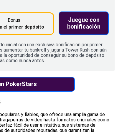
Juegue con
Bonus
bonificación
n el primer depósito
o inicial con una exclusiva bonificación por primer
s aumentar tu bankroll y jugar a Tower Rush con aún
a la oportunidad de conseguir su bono de depósito
ias como nunca antes.
en PokerStars
s
populares y fiables, que ofrece una amplia gama de
 tragaperras de vídeo hasta formatos originales como
erfaz fácil de usar e intuitiva, sus sistemas de
as de autoridades reputadas, que garantizan la