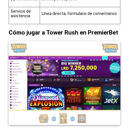
Servicio de
Línea directa, formulario de comentarios
asistencia
Cómo jugar a Tower Rush en PremierBet