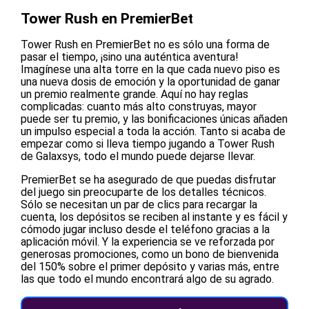
Tower Rush en PremierBet
Tower Rush en PremierBet no es sólo una forma de
pasar el tiempo, ¡sino una auténtica aventura!
Imagínese una alta torre en la que cada nuevo piso es
una nueva dosis de emoción y la oportunidad de ganar
un premio realmente grande. Aquí no hay reglas
complicadas: cuanto más alto construyas, mayor
puede ser tu premio, y las bonificaciones únicas añaden
un impulso especial a toda la acción. Tanto si acaba de
empezar como si lleva tiempo jugando a Tower Rush
de Galaxsys, todo el mundo puede dejarse llevar.
PremierBet se ha asegurado de que puedas disfrutar
del juego sin preocuparte de los detalles técnicos.
Sólo se necesitan un par de clics para recargar la
cuenta, los depósitos se reciben al instante y es fácil y
cómodo jugar incluso desde el teléfono gracias a la
aplicación móvil. Y la experiencia se ve reforzada por
generosas promociones, como un bono de bienvenida
del 150% sobre el primer depósito y varias más, entre
las que todo el mundo encontrará algo de su agrado.