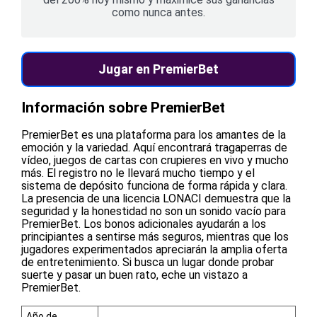
como nunca antes.
Jugar en PremierBet
Información sobre PremierBet
PremierBet es una plataforma para los amantes de la
emoción y la variedad. Aquí encontrará tragaperras de
vídeo, juegos de cartas con crupieres en vivo y mucho
más. El registro no le llevará mucho tiempo y el
sistema de depósito funciona de forma rápida y clara.
La presencia de una licencia LONACI demuestra que la
seguridad y la honestidad no son un sonido vacío para
PremierBet. Los bonos adicionales ayudarán a los
principiantes a sentirse más seguros, mientras que los
jugadores experimentados apreciarán la amplia oferta
de entretenimiento. Si busca un lugar donde probar
suerte y pasar un buen rato, eche un vistazo a
PremierBet.
Año de