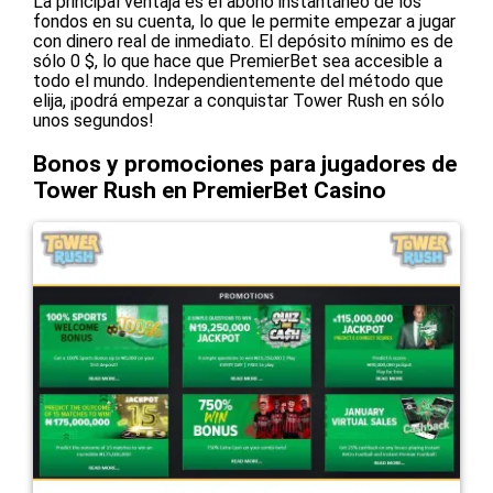
La principal ventaja es el abono instantáneo de los
fondos en su cuenta, lo que le permite empezar a jugar
con dinero real de inmediato. El depósito mínimo es de
sólo 0 $, lo que hace que PremierBet sea accesible a
todo el mundo. Independientemente del método que
elija, ¡podrá empezar a conquistar Tower Rush en sólo
unos segundos!
Bonos y promociones para jugadores de
Tower Rush en PremierBet Casino