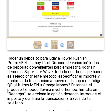
Hacer un depósito para jugar a Tower Rush en
PremierBet es muy fácil. Dispone de varios métodos
de depósito convenientes para empezar a jugar sin
demoras. Si prefiere Wave, todo lo que tiene que hacer
es seleccionar este método, especificar el importe y
confirmar la transacción a través de la app o el código
QR. ¿Utilizas MTN u Orange Money? Entonces el
proceso tampoco llevará mucho tiempo: haz clic en
"Recargar", selecciona la opción deseada, introduce el
importe y confirma la transacción a través de tu
teléfono.