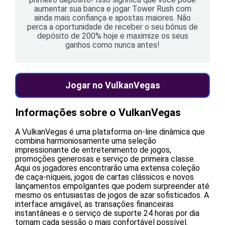
aumentar sua banca e jogar Tower Rush com
ainda mais confiança e apostas maiores. Não
perca a oportunidade de receber o seu bônus de
depósito de 200% hoje e maximize os seus
ganhos como nunca antes!
Jogar no VulkanVegas
Informações sobre o VulkanVegas
A VulkanVegas é uma plataforma on-line dinâmica que
combina harmoniosamente uma seleção
impressionante de entretenimento de jogos,
promoções generosas e serviço de primeira classe.
Aqui os jogadores encontrarão uma extensa coleção
de caça-níqueis, jogos de cartas clássicos e novos
lançamentos empolgantes que podem surpreender até
mesmo os entusiastas de jogos de azar sofisticados. A
interface amigável, as transações financeiras
instantâneas e o serviço de suporte 24 horas por dia
tornam cada sessão o mais confortável possível.