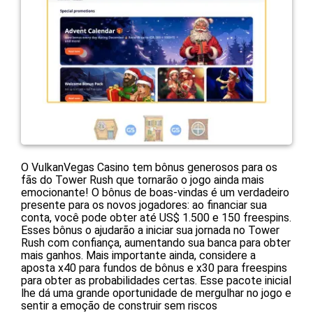
O VulkanVegas Casino tem bônus generosos para os
fãs do Tower Rush que tornarão o jogo ainda mais
emocionante! O bônus de boas-vindas é um verdadeiro
presente para os novos jogadores: ao financiar sua
conta, você pode obter até US$ 1.500 e 150 freespins.
Esses bônus o ajudarão a iniciar sua jornada no Tower
Rush com confiança, aumentando sua banca para obter
mais ganhos. Mais importante ainda, considere a
aposta x40 para fundos de bônus e x30 para freespins
para obter as probabilidades certas. Esse pacote inicial
lhe dá uma grande oportunidade de mergulhar no jogo e
sentir a emoção de construir sem riscos