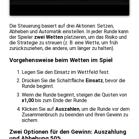
Die Steuerung basiert auf drei Aktionen: Setzen,
Abheben und Automatik einstellen. In jeder Runde kann
der Spieler
zwei Wetten
platzieren, um das Risiko und
die Strategie zu streuen (z. B. eine Wette, um früh
zurückzuziehen, die andere, um länger zu halten).
Vorgehensweise beim Wetten im Spiel
Legen Sie den Einsatz im Wettfeld fest.
Drücken Sie die Schaltfläche
Einsatz
, bevor die
Runde beginnt.
Wenn die Runde beginnt, steigen die Quoten von
x1,00
bis zum Ende der Runde.
Klicken Sie auf
Auszahlen
, um die Runde vor dem
Zusammenbruch zu beenden und Ihren Gewinn zu
sichern.
Zwei Optionen für den Gewinn: Auszahlung
und Abhebung 50%