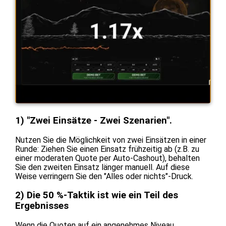
1) "Zwei Einsätze - Zwei Szenarien".
Nutzen Sie die Möglichkeit von zwei Einsätzen in einer
Runde: Ziehen Sie einen Einsatz frühzeitig ab (z.B. zu
einer moderaten Quote per Auto-Cashout), behalten
Sie den zweiten Einsatz länger manuell. Auf diese
Weise verringern Sie den "Alles oder nichts"-Druck.
2) Die 50 %-Taktik ist wie ein Teil des
Ergebnisses
Wenn die Quoten auf ein angenehmes Niveau