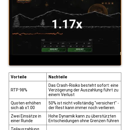
Vorteile
Nachteile
Das Crash-Risiko besteht sofort: eine
RTP 98%
Verzögerung der Auszahlung führt zu
einem Verlust
Quoten erhöhen
50% ist nicht vollständig "versichert" -
sich ab x1.00
der Rest kann immer noch verlieren.
Zwei Einsätze in
Hohe Dynamik kann zu überstürzten
einer Runde
Entscheidungen ohne Grenzen führen
Teilauszahlung