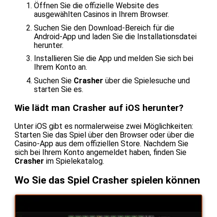
Öffnen Sie die offizielle Website des
ausgewählten Casinos in Ihrem Browser.
Suchen Sie den Download-Bereich für die
Android-App und laden Sie die Installationsdatei
herunter.
Installieren Sie die App und melden Sie sich bei
Ihrem Konto an.
Suchen Sie
Crasher
über die Spielesuche und
starten Sie es.
Wie lädt man Crasher auf iOS herunter?
Unter iOS gibt es normalerweise zwei Möglichkeiten:
Starten Sie das Spiel über den Browser oder über die
Casino-App aus dem offiziellen Store. Nachdem Sie
sich bei Ihrem Konto angemeldet haben, finden Sie
Crasher
im Spielekatalog.
Wo Sie das Spiel Crasher spielen können