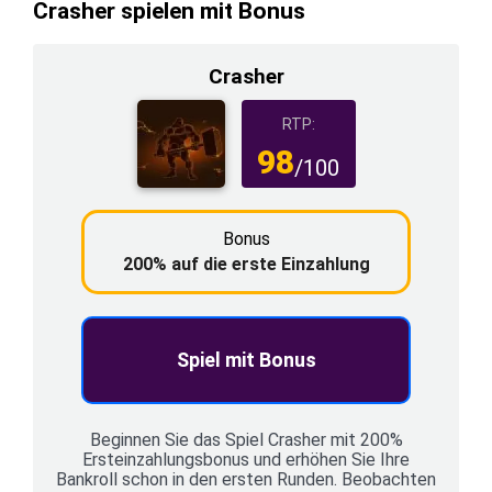
Crasher spielen mit Bonus
Crasher
RTP:
98
/100
Bonus
200% auf die erste Einzahlung
Spiel mit Bonus
Beginnen Sie das Spiel Crasher mit 200%
Ersteinzahlungsbonus und erhöhen Sie Ihre
Bankroll schon in den ersten Runden. Beobachten