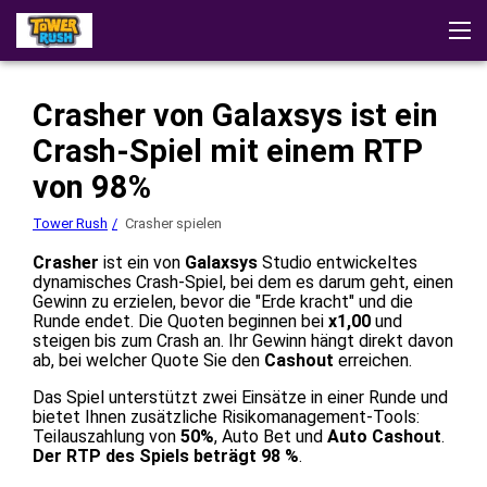
Tower Rush
Testimonials
App
Demo
Strategien
Crasher von Galaxsys ist ein
Ähnliche Spiele
Casinos zum Spielen
Crash-Spiel mit einem RTP
von 98%
Tower Rush
Crasher spielen
Crasher
ist ein von
Galaxsys
Studio entwickeltes
dynamisches Crash-Spiel, bei dem es darum geht, einen
Gewinn zu erzielen, bevor die "Erde kracht" und die
Runde endet. Die Quoten beginnen bei
x1,00
und
steigen bis zum Crash an. Ihr Gewinn hängt direkt davon
ab, bei welcher Quote Sie den
Cashout
erreichen.
Das Spiel unterstützt zwei Einsätze in einer Runde und
bietet Ihnen zusätzliche Risikomanagement-Tools:
Teilauszahlung von
50%
, Auto Bet und
Auto Cashout
.
Der RTP des Spiels beträgt 98 %
.