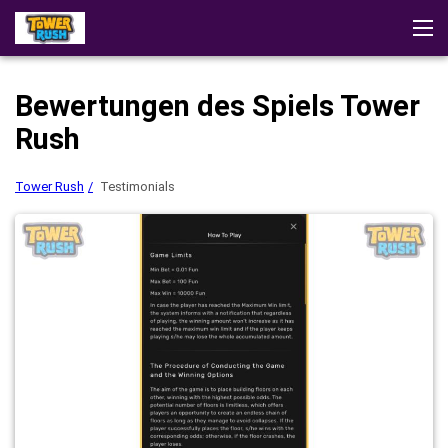
Tower Rush
Testimonials
App
Demo
Strategien
Bewertungen des Spiels Tower
Ähnliche Spiele
Casinos zum Spielen
Rush
Tower Rush
Testimonials