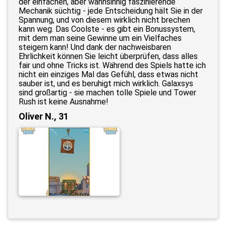
der einfachen, aber wahnsinnig faszinierende
Mechanik süchtig - jede Entscheidung hält Sie in der
Spannung, und von diesem wirklich nicht brechen
kann weg. Das Coolste - es gibt ein Bonussystem,
mit dem man seine Gewinne um ein Vielfaches
steigern kann! Und dank der nachweisbaren
Ehrlichkeit können Sie leicht überprüfen, dass alles
fair und ohne Tricks ist. Während des Spiels hatte ich
nicht ein einziges Mal das Gefühl, dass etwas nicht
sauber ist, und es beruhigt mich wirklich. Galaxsys
sind großartig - sie machen tolle Spiele und Tower
Rush ist keine Ausnahme!
Oliver N., 31