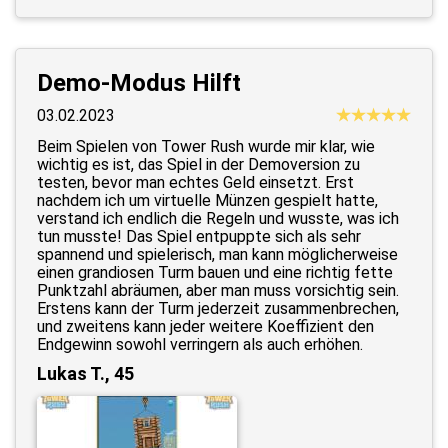
Demo-Modus Hilft
03.02.2023
Beim Spielen von Tower Rush wurde mir klar, wie
wichtig es ist, das Spiel in der Demoversion zu
testen, bevor man echtes Geld einsetzt. Erst
nachdem ich um virtuelle Münzen gespielt hatte,
verstand ich endlich die Regeln und wusste, was ich
tun musste! Das Spiel entpuppte sich als sehr
spannend und spielerisch, man kann möglicherweise
einen grandiosen Turm bauen und eine richtig fette
Punktzahl abräumen, aber man muss vorsichtig sein.
Erstens kann der Turm jederzeit zusammenbrechen,
und zweitens kann jeder weitere Koeffizient den
Endgewinn sowohl verringern als auch erhöhen.
Lukas T., 45