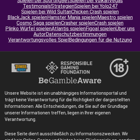
Spielen bei SportingBet
Spielen bei VulkanVegas
Testimonials
Strategien
Spielen bei Yolo247
Spielen bei Wild Sultan
Chicken Crash spielen
BlackJack spielen
Hamster Mania spielen
Maestro spielen
Cosmo Saga spielen
Crasher spielen
Crash spielen
Plinko Würfel spielen
Atlantis spielen
Figoal spielen
Über uns
Autor
Datenschutzbestimmungen
Verantwortungsvolles Spiel
Bedingungen für die Nutzung
Unsere Website ist ein unabhängiges Informationsportal und
trägt keine Verantwortung für die Richtigkeit der dargestellten
Informationen. Alle Entscheidungen, die Sie auf der Grundlage
unserer Informationen treffen, liegen in Ihrer eigenen
Verantwortung.
Diese Seite dient ausschließlich zu Informationszwecken. Wir