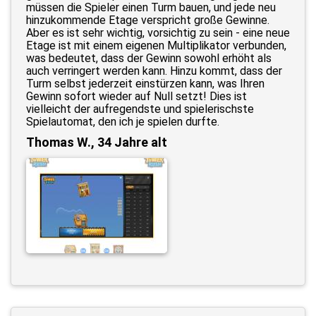
müssen die Spieler einen Turm bauen, und jede neu
hinzukommende Etage verspricht große Gewinne.
Aber es ist sehr wichtig, vorsichtig zu sein - eine neue
Etage ist mit einem eigenen Multiplikator verbunden,
was bedeutet, dass der Gewinn sowohl erhöht als
auch verringert werden kann. Hinzu kommt, dass der
Turm selbst jederzeit einstürzen kann, was Ihren
Gewinn sofort wieder auf Null setzt! Dies ist
vielleicht der aufregendste und spielerischste
Spielautomat, den ich je spielen durfte.
Thomas W., 34 Jahre alt