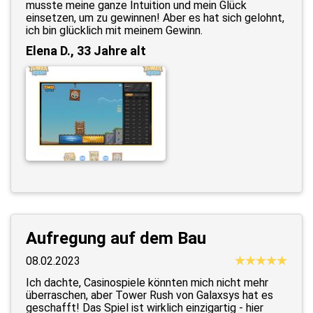
musste meine ganze Intuition und mein Glück
einsetzen, um zu gewinnen! Aber es hat sich gelohnt,
ich bin glücklich mit meinem Gewinn.
Elena D., 33 Jahre alt
Aufregung auf dem Bau
08.02.2023
Ich dachte, Casinospiele könnten mich nicht mehr
überraschen, aber Tower Rush von Galaxsys hat es
geschafft! Das Spiel ist wirklich einzigartig - hier