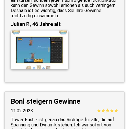
einstürzen, sondern jeder nachfolgende Multiplikator
kann den Gewinn sowohl erhöhen als auch verringern.
Deshalb ist es wichtig, dass Sie Ihre Gewinne
rechtzeitig einsammeln.
Julian P., 46 Jahre alt
Boni steigern Gewinne
11.02.2023
Tower Rush - ist genau das Richtige für alle, die auf
Spannung und Dynamik stehen. Ich war sofort von