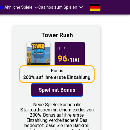
ien
Ähnliche Spiele
Casinos zum Spielen
Tower Rush
RTP:
96
/100
Bonus
200% auf Ihre erste Einzahlung
Spiel mit Bonus
Neue Spieler können ihr
Startguthaben mit einem exklusiven
200%-Bonus auf ihre erste
Einzahlung verdreifachen! Das
bedeutet, dass Sie Ihre Bankroll