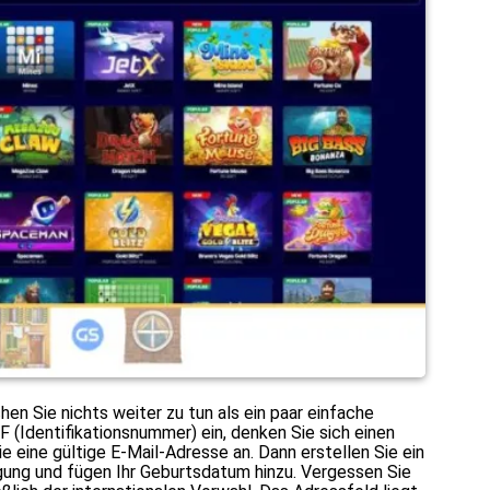
en Sie nichts weiter zu tun als ein paar einfache
F (Identifikationsnummer) ein, denken Sie sich einen
eine gültige E-Mail-Adresse an. Dann erstellen Sie ein
gung und fügen Ihr Geburtsdatum hinzu. Vergessen Sie