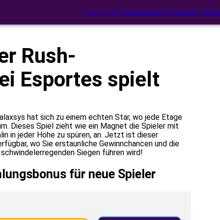
Tower Rush
Testimonials
App
Demo
Strateg
er Rush-
i Esportes spielt
alaxsys hat sich zu einem echten Star, wo jede Etage
m. Dieses Spiel zieht wie ein Magnet die Spieler mit
n in jeder Höhe zu spüren, an. Jetzt ist dieser
rfügbar, wo Sie erstaunliche Gewinnchancen und die
u schwindelerregenden Siegen führen wird!
lungsbonus für neue Spieler