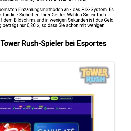
quemsten Einzahlungsmethoden an - das PIX-System. Es
ständige Sicherheit Ihrer Gelder. Wählen Sie einfach
 dem Bildschirm, und in wenigen Sekunden ist das Geld
 beträgt nur 0,20 $, so dass Sie schon mit wenigen
Tower Rush-Spieler bei Esportes