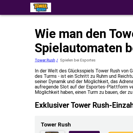
Wie man den Tow
Spielautomaten be
Tower Rush
Spielen bei Esportes
In der Welt des Glücksspiels Tower Rush von G
des Turms - ist ein Schritt zu Ruhm und Reichtu
seiner Dynamik und der Möglichkeit, das Adrenali
aufregende Slot auf der Esportes-Plattform ve
Möglichkeit haben, einen Turm zu bauen, der z
Exklusiver Tower Rush-Einzah
Tower Rush