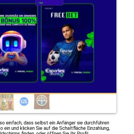
so einfach, dass selbst ein Anfänger sie durchführen
o ein und klicken Sie auf die Schaltfläche Einzahlung,
ldschirms finden, oder öffnen Sie Ihr Profil.