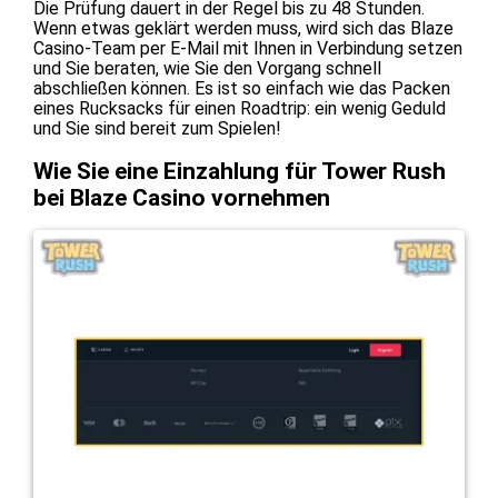
Die Prüfung dauert in der Regel bis zu 48 Stunden.
Wenn etwas geklärt werden muss, wird sich das Blaze
Casino-Team per E-Mail mit Ihnen in Verbindung setzen
und Sie beraten, wie Sie den Vorgang schnell
abschließen können. Es ist so einfach wie das Packen
eines Rucksacks für einen Roadtrip: ein wenig Geduld
und Sie sind bereit zum Spielen!
Wie Sie eine Einzahlung für Tower Rush
bei Blaze Casino vornehmen