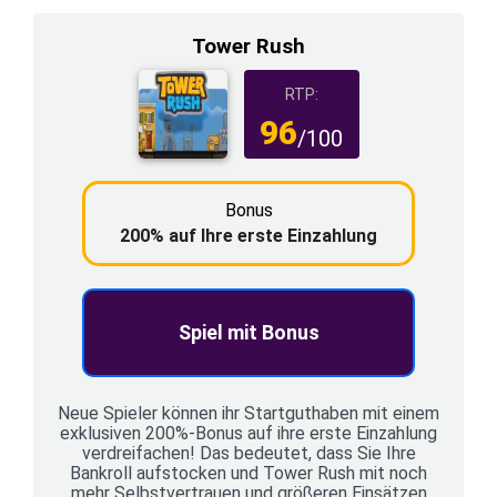
Tower Rush
RTP:
96
/100
Bonus
200% auf Ihre erste Einzahlung
Spiel mit Bonus
Neue Spieler können ihr Startguthaben mit einem
exklusiven 200%-Bonus auf ihre erste Einzahlung
verdreifachen! Das bedeutet, dass Sie Ihre
Bankroll aufstocken und Tower Rush mit noch
mehr Selbstvertrauen und größeren Einsätzen