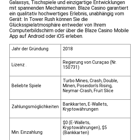
Galaxsys, Tischspiele und einzigartige Entwicklungen
mit spannenden Mechanismen. Blaze Casino garantiert
ein qualitativ hochwertiges Erlebnis, unabhängig vom
Gerät: In Tower Rush können Sie die
Glücksspielatmosphäre entweder von Ihrem
Computerbildschirm oder über die Blaze Casino Mobile
App auf Android oder iOS erleben.
Jahr der Gründung
2018
Regierung von Curaçao (Nr.
Lizenz .
150731)
Turbo Mines, Crash, Double,
Beliebte Spiele
Minen, Poseidon's Rising,
Neymar-Crash, Fruit Slice
Bankkarten, E-Wallets,
Zahlungsmöglichkeiten
Kryptowährungen
$0 (E-Wallets,
Kryptowährungen), $5
Min. Einzahlung
(Bankkarten)