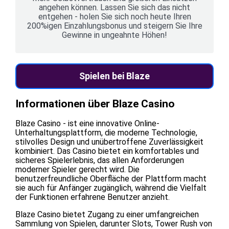
angehen können. Lassen Sie sich das nicht
entgehen - holen Sie sich noch heute Ihren
200%igen Einzahlungsbonus und steigern Sie Ihre
Gewinne in ungeahnte Höhen!
Spielen bei Blaze
Informationen über Blaze Casino
Blaze Casino - ist eine innovative Online-
Unterhaltungsplattform, die moderne Technologie,
stilvolles Design und unübertroffene Zuverlässigkeit
kombiniert. Das Casino bietet ein komfortables und
sicheres Spielerlebnis, das allen Anforderungen
moderner Spieler gerecht wird. Die
benutzerfreundliche Oberfläche der Plattform macht
sie auch für Anfänger zugänglich, während die Vielfalt
der Funktionen erfahrene Benutzer anzieht.
Blaze Casino bietet Zugang zu einer umfangreichen
Sammlung von Spielen, darunter Slots, Tower Rush von