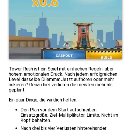
Tower Rush ist ein Spiel mit einfachen Regeln, aber
hohem emotionalen Druck. Nach jedem erfolgreichen
Level dasselbe Dilemma: Jetzt aufhören oder mehr
riskieren? Genau hier verlieren die meisten mehr als
geplant.
Ein paar Dinge, die wirklich helfen:
Den Plan vor dem Start aufschreiben:
Einsatzgröße, Ziel-Multiplikator, Limits. Nicht im
Kopf behalten.
Nach drei bis vier Verlusten hintereinander