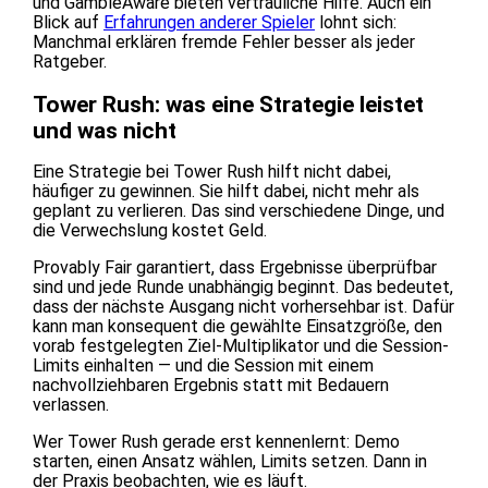
und GambleAware bieten vertrauliche Hilfe. Auch ein
Blick auf
Erfahrungen anderer Spieler
lohnt sich:
Manchmal erklären fremde Fehler besser als jeder
Ratgeber.
Tower Rush: was eine Strategie leistet
und was nicht
Eine Strategie bei Tower Rush hilft nicht dabei,
häufiger zu gewinnen. Sie hilft dabei, nicht mehr als
geplant zu verlieren. Das sind verschiedene Dinge, und
die Verwechslung kostet Geld.
Provably Fair garantiert, dass Ergebnisse überprüfbar
sind und jede Runde unabhängig beginnt. Das bedeutet,
dass der nächste Ausgang nicht vorhersehbar ist. Dafür
kann man konsequent die gewählte Einsatzgröße, den
vorab festgelegten Ziel-Multiplikator und die Session-
Limits einhalten — und die Session mit einem
nachvollziehbaren Ergebnis statt mit Bedauern
verlassen.
Wer Tower Rush gerade erst kennenlernt: Demo
starten, einen Ansatz wählen, Limits setzen. Dann in
der Praxis beobachten, wie es läuft.