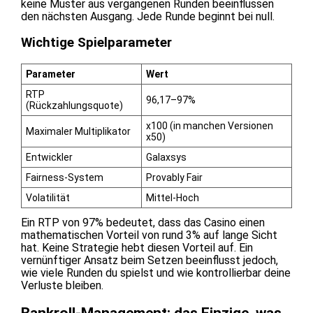
keine Muster aus vergangenen Runden beeinflussen
den nächsten Ausgang. Jede Runde beginnt bei null.
Wichtige Spielparameter
Parameter
Wert
RTP
96,17–97%
(Rückzahlungsquote)
x100 (in manchen Versionen
Maximaler Multiplikator
x50)
Entwickler
Galaxsys
Fairness-System
Provably Fair
Volatilität
Mittel-Hoch
Ein RTP von 97% bedeutet, dass das Casino einen
mathematischen Vorteil von rund 3% auf lange Sicht
hat. Keine Strategie hebt diesen Vorteil auf. Ein
vernünftiger Ansatz beim Setzen beeinflusst jedoch,
wie viele Runden du spielst und wie kontrollierbar deine
Verluste bleiben.
Bankroll-Management: das Einzige, was