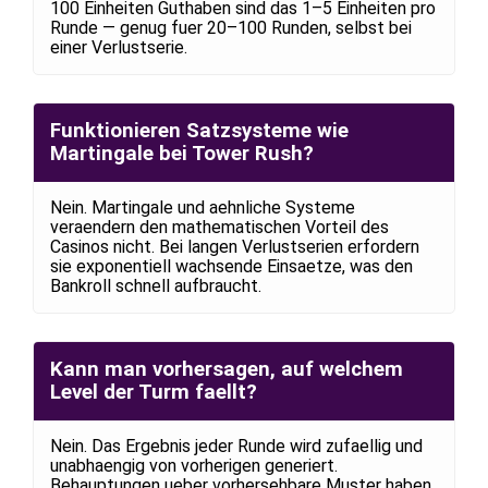
100 Einheiten Guthaben sind das 1–5 Einheiten pro
Runde — genug fuer 20–100 Runden, selbst bei
einer Verlustserie.
Funktionieren Satzsysteme wie
Martingale bei Tower Rush?
Nein. Martingale und aehnliche Systeme
veraendern den mathematischen Vorteil des
Casinos nicht. Bei langen Verlustserien erfordern
sie exponentiell wachsende Einsaetze, was den
Bankroll schnell aufbraucht.
Kann man vorhersagen, auf welchem
Level der Turm faellt?
Nein. Das Ergebnis jeder Runde wird zufaellig und
unabhaengig von vorherigen generiert.
Behauptungen ueber vorhersehbare Muster haben