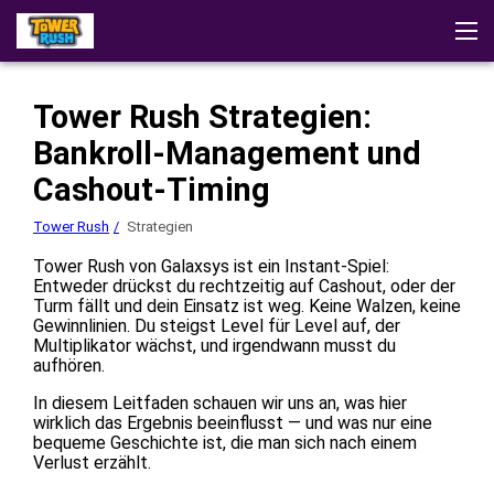
Tower Rush
Testimonials
App
Demo
Strategien
Tower Rush Strategien:
Ähnliche Spiele
Casinos zum Spielen
Bankroll-Management und
Cashout-Timing
Tower Rush
Strategien
Tower Rush von Galaxsys ist ein Instant-Spiel:
Entweder drückst du rechtzeitig auf Cashout, oder der
Turm fällt und dein Einsatz ist weg. Keine Walzen, keine
Gewinnlinien. Du steigst Level für Level auf, der
Multiplikator wächst, und irgendwann musst du
aufhören.
In diesem Leitfaden schauen wir uns an, was hier
wirklich das Ergebnis beeinflusst — und was nur eine
bequeme Geschichte ist, die man sich nach einem
Verlust erzählt.