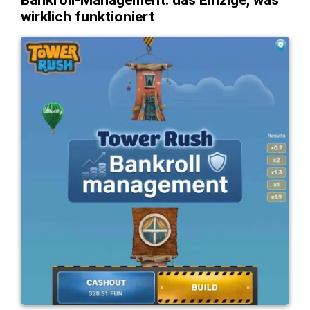
wirklich funktioniert