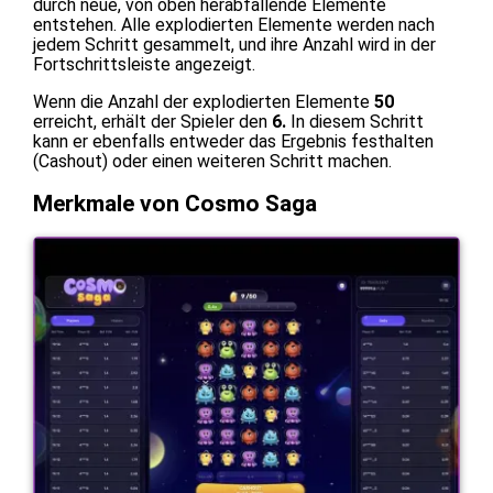
durch neue, von oben herabfallende Elemente
entstehen. Alle explodierten Elemente werden nach
jedem Schritt gesammelt, und ihre Anzahl wird in der
Fortschrittsleiste angezeigt.
Wenn die Anzahl der explodierten Elemente
50
erreicht, erhält der Spieler den
6.
In diesem Schritt
kann er ebenfalls entweder das Ergebnis festhalten
(Cashout) oder einen weiteren Schritt machen.
Merkmale von Cosmo Saga