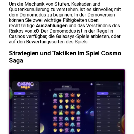
Um die Mechanik von Stufen, Kaskaden und
Quotenkumulierung zu verstehen, ist es sinnvoller, mit
dem Demomodus zu beginnen. In der Demoversion
können Sie zwei wichtige Fähigkeiten üben:
rechtzeitige
Auszahlungen
und das Verständnis des
Risikos von
x0
. Der Demomodus ist in der Regel in
Casinos verfügbar, die Galaxsys-Spiele anbieten, oder
auf den Bewertungsseiten des Spiels.
Strategien und Taktiken im Spiel Cosmo
Saga