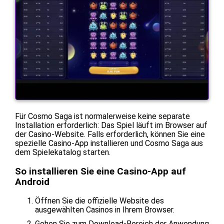
Für Cosmo Saga ist normalerweise keine separate
Installation erforderlich: Das Spiel läuft im Browser auf
der Casino-Website. Falls erforderlich, können Sie eine
spezielle Casino-App installieren und Cosmo Saga aus
dem Spielekatalog starten.
So installieren Sie eine Casino-App auf
Android
Öffnen Sie die offizielle Website des
ausgewählten Casinos in Ihrem Browser.
Gehen Sie zum Download-Bereich der Anwendung