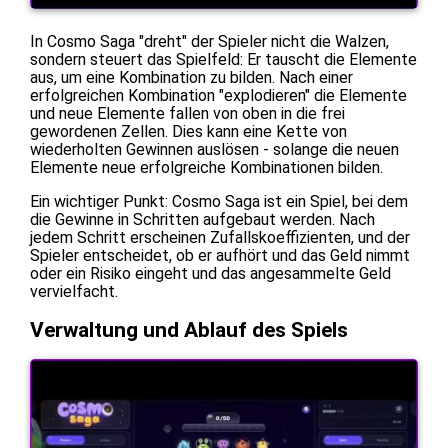
In Cosmo Saga "dreht" der Spieler nicht die Walzen,
sondern steuert das Spielfeld: Er tauscht die Elemente
aus, um eine Kombination zu bilden. Nach einer
erfolgreichen Kombination "explodieren" die Elemente
und neue Elemente fallen von oben in die frei
gewordenen Zellen. Dies kann eine Kette von
wiederholten Gewinnen auslösen - solange die neuen
Elemente neue erfolgreiche Kombinationen bilden.
Ein wichtiger Punkt: Cosmo Saga ist ein Spiel, bei dem
die Gewinne in Schritten aufgebaut werden. Nach
jedem Schritt erscheinen Zufallskoeffizienten, und der
Spieler entscheidet, ob er aufhört und das Geld nimmt
oder ein Risiko eingeht und das angesammelte Geld
vervielfacht.
Verwaltung und Ablauf des Spiels