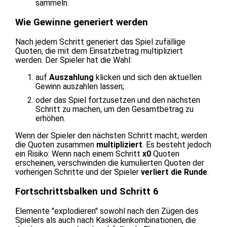
sammeln.
Wie Gewinne generiert werden
Nach jedem Schritt generiert das Spiel zufällige
Quoten, die mit dem Einsatzbetrag multipliziert
werden. Der Spieler hat die Wahl:
auf
Auszahlung
klicken und sich den aktuellen
Gewinn auszahlen lassen;
oder das Spiel fortzusetzen und den nächsten
Schritt zu machen, um den Gesamtbetrag zu
erhöhen.
Wenn der Spieler den nächsten Schritt macht, werden
die Quoten zusammen
multipliziert
. Es besteht jedoch
ein Risiko: Wenn nach einem Schritt
x0
Quoten
erscheinen, verschwinden die kumulierten Quoten der
vorherigen Schritte und der Spieler
verliert die Runde
.
Fortschrittsbalken und Schritt 6
Elemente "explodieren" sowohl nach den Zügen des
Spielers als auch nach Kaskadenkombinationen, die