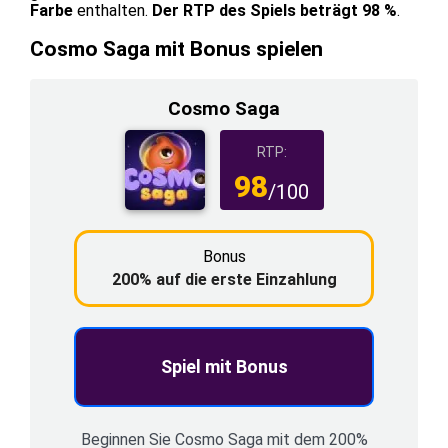
Farbe
enthalten.
Der RTP des Spiels beträgt 98 %
.
Cosmo Saga mit Bonus spielen
Cosmo Saga
RTP:
98
/100
Bonus
200% auf die erste Einzahlung
Spiel mit Bonus
Beginnen Sie Cosmo Saga mit dem 200%