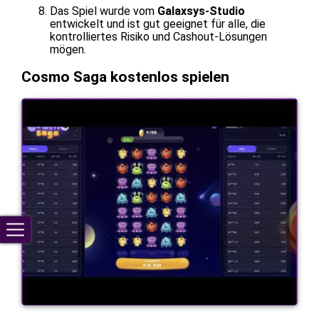
Das Spiel wurde vom
Galaxsys-Studio
entwickelt und ist gut geeignet für alle, die
kontrolliertes Risiko und Cashout-Lösungen
mögen.
Cosmo Saga kostenlos spielen