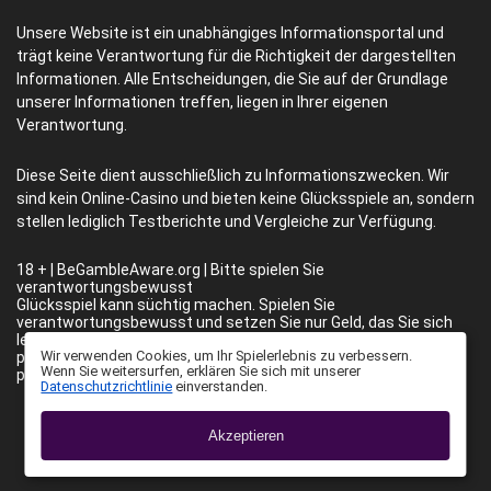
Unsere Website ist ein unabhängiges Informationsportal und
trägt keine Verantwortung für die Richtigkeit der dargestellten
Informationen. Alle Entscheidungen, die Sie auf der Grundlage
unserer Informationen treffen, liegen in Ihrer eigenen
Verantwortung.
Diese Seite dient ausschließlich zu Informationszwecken. Wir
sind kein Online-Casino und bieten keine Glücksspiele an, sondern
stellen lediglich Testberichte und Vergleiche zur Verfügung.
18 + | BeGambleAware.org | Bitte spielen Sie
verantwortungsbewusst
Glücksspiel kann süchtig machen. Spielen Sie
verantwortungsbewusst und setzen Sie nur Geld, das Sie sich
leisten können zu verlieren. Wenn Sie Anzeichen für
problematisches Spielverhalten bemerken, suchen Sie
professionelle Hilfe.
Email:
info@towerrushgalaxsys.com
©
Wir verwenden Cookies, um Ihr Spielerlebnis zu verbessern.
https://towerrushgalaxsys.com/
Wenn Sie weitersurfen, erklären Sie sich mit unserer
Datenschutzrichtlinie
einverstanden.