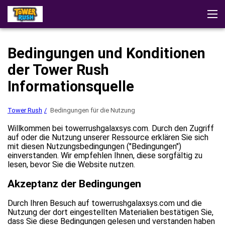
Tower Rush
Testimonials
App
Demo
Strategien
Bedingungen und Konditionen
Ähnliche Spiele
Casinos zum Spielen
der Tower Rush
Informationsquelle
Tower Rush
Bedingungen für die Nutzung
Willkommen bei towerrushgalaxsys.com. Durch den Zugriff
auf oder die Nutzung unserer Ressource erklären Sie sich
mit diesen Nutzungsbedingungen ("Bedingungen")
einverstanden. Wir empfehlen Ihnen, diese sorgfältig zu
lesen, bevor Sie die Website nutzen.
Akzeptanz der Bedingungen
Durch Ihren Besuch auf towerrushgalaxsys.com und die
Nutzung der dort eingestellten Materialien bestätigen Sie,
dass Sie diese Bedingungen gelesen und verstanden haben