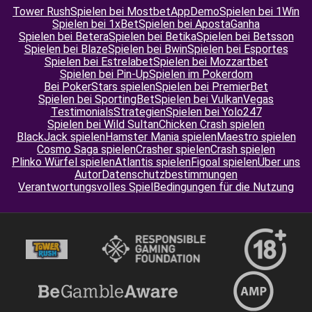
Tower Rush
Spielen bei Mostbet
App
Demo
Spielen bei 1Win
Spielen bei 1xBet
Spielen bei ApostaGanha
Spielen bei Betera
Spielen bei Betika
Spielen bei Betsson
Spielen bei Blaze
Spielen bei Bwin
Spielen bei Esportes
Spielen bei Estrelabet
Spielen bei Mozzartbet
Spielen bei Pin-Up
Spielen im Pokerdom
Bei PokerStars spielen
Spielen bei PremierBet
Spielen bei SportingBet
Spielen bei VulkanVegas
Testimonials
Strategien
Spielen bei Yolo247
Spielen bei Wild Sultan
Chicken Crash spielen
BlackJack spielen
Hamster Mania spielen
Maestro spielen
Cosmo Saga spielen
Crasher spielen
Crash spielen
Plinko Würfel spielen
Atlantis spielen
Figoal spielen
Über uns
Autor
Datenschutzbestimmungen
Verantwortungsvolles Spiel
Bedingungen für die Nutzung