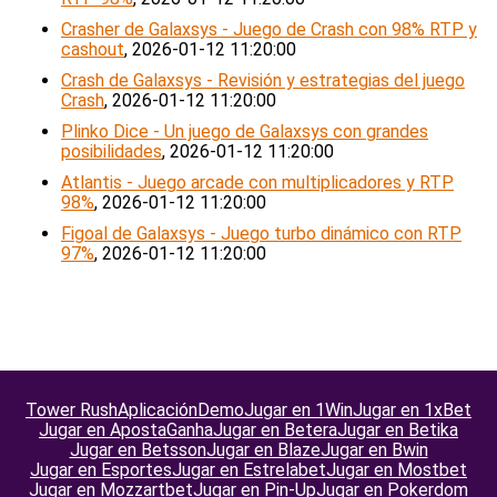
Crasher de Galaxsys - Juego de Crash con 98% RTP y
cashout
, 2026-01-12 11:20:00
Crash de Galaxsys - Revisión y estrategias del juego
Crash
, 2026-01-12 11:20:00
Plinko Dice - Un juego de Galaxsys con grandes
posibilidades
, 2026-01-12 11:20:00
Atlantis - Juego arcade con multiplicadores y RTP
98%
, 2026-01-12 11:20:00
Figoal de Galaxsys - Juego turbo dinámico con RTP
97%
, 2026-01-12 11:20:00
Tower Rush
Aplicación
Demo
Jugar en 1Win
Jugar en 1xBet
Jugar en ApostaGanha
Jugar en Betera
Jugar en Betika
Jugar en Betsson
Jugar en Blaze
Jugar en Bwin
Jugar en Esportes
Jugar en Estrelabet
Jugar en Mostbet
Jugar en Mozzartbet
Jugar en Pin-Up
Jugar en Pokerdom