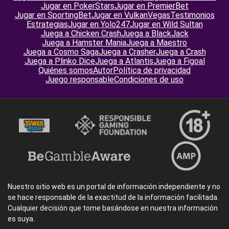
Jugar en PokerStars
Jugar en PremierBet
Jugar en SportingBet
Jugar en VulkanVegas
Testimonios
Estrategias
Jugar en Yolo247
Jugar en Wild Sultan
Juega a Chicken Crash
Juega a BlackJack
Juega a Hamster Mania
Juega a Maestro
Juega a Cosmo Saga
Juega a Crasher
Juega a Crash
Juega a Plinko Dice
Juega a Atlantis
Juega a Figoal
Quiénes somos
Autor
Política de privacidad
Juego responsable
Condiciones de uso
Nuestro sitio web es un portal de información independiente y no
se hace responsable de la exactitud de la información facilitada.
Cualquier decisión que tome basándose en nuestra información
es suya.