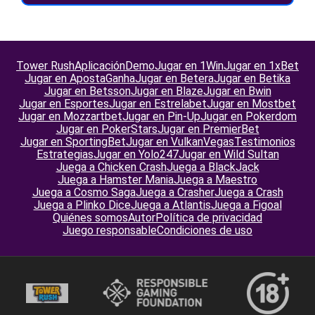
Tower Rush
Aplicación
Demo
Jugar en 1Win
Jugar en 1xBet
Jugar en ApostaGanha
Jugar en Betera
Jugar en Betika
Jugar en Betsson
Jugar en Blaze
Jugar en Bwin
Jugar en Esportes
Jugar en Estrelabet
Jugar en Mostbet
Jugar en Mozzartbet
Jugar en Pin-Up
Jugar en Pokerdom
Jugar en PokerStars
Jugar en PremierBet
Jugar en SportingBet
Jugar en VulkanVegas
Testimonios
Estrategias
Jugar en Yolo247
Jugar en Wild Sultan
Juega a Chicken Crash
Juega a BlackJack
Juega a Hamster Mania
Juega a Maestro
Juega a Cosmo Saga
Juega a Crasher
Juega a Crash
Juega a Plinko Dice
Juega a Atlantis
Juega a Figoal
Quiénes somos
Autor
Política de privacidad
Juego responsable
Condiciones de uso