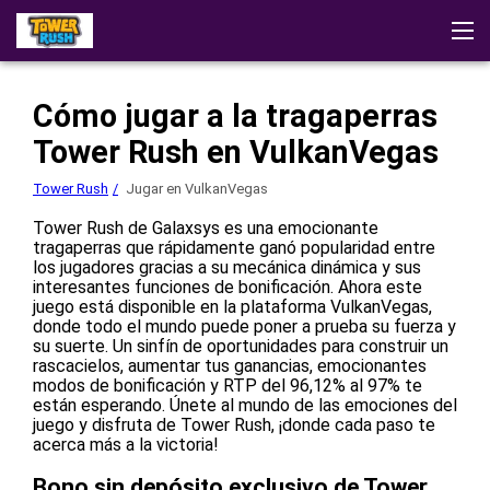
Tower Rush
Testimonios
Aplicación
Demo
Estrategias
Cómo jugar a la tragaperras
Juegos similares
Casino para jugar
Tower Rush en VulkanVegas
Tower Rush
Jugar en VulkanVegas
Tower Rush de Galaxsys es una emocionante
tragaperras que rápidamente ganó popularidad entre
los jugadores gracias a su mecánica dinámica y sus
interesantes funciones de bonificación. Ahora este
juego está disponible en la plataforma VulkanVegas,
donde todo el mundo puede poner a prueba su fuerza y
su suerte. Un sinfín de oportunidades para construir un
rascacielos, aumentar tus ganancias, emocionantes
modos de bonificación y RTP del 96,12% al 97% te
están esperando. Únete al mundo de las emociones del
juego y disfruta de Tower Rush, ¡donde cada paso te
acerca más a la victoria!
Bono sin depósito exclusivo de Tower