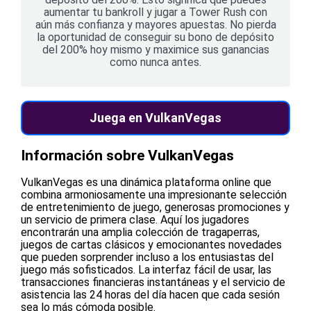
aumentar tu bankroll y jugar a Tower Rush con
aún más confianza y mayores apuestas. No pierda
la oportunidad de conseguir su bono de depósito
del 200% hoy mismo y maximice sus ganancias
como nunca antes.
Juega en VulkanVegas
Información sobre VulkanVegas
VulkanVegas es una dinámica plataforma online que
combina armoniosamente una impresionante selección
de entretenimiento de juego, generosas promociones y
un servicio de primera clase. Aquí los jugadores
encontrarán una amplia colección de tragaperras,
juegos de cartas clásicos y emocionantes novedades
que pueden sorprender incluso a los entusiastas del
juego más sofisticados. La interfaz fácil de usar, las
transacciones financieras instantáneas y el servicio de
asistencia las 24 horas del día hacen que cada sesión
sea lo más cómoda posible.