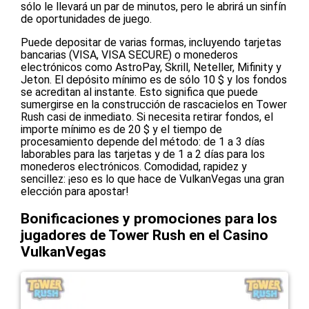
sólo le llevará un par de minutos, pero le abrirá un sinfín
de oportunidades de juego.
Puede depositar de varias formas, incluyendo tarjetas
bancarias (VISA, VISA SECURE) o monederos
electrónicos como AstroPay, Skrill, Neteller, Mifinity y
Jeton. El depósito mínimo es de sólo 10 $ y los fondos
se acreditan al instante. Esto significa que puede
sumergirse en la construcción de rascacielos en Tower
Rush casi de inmediato. Si necesita retirar fondos, el
importe mínimo es de 20 $ y el tiempo de
procesamiento depende del método: de 1 a 3 días
laborables para las tarjetas y de 1 a 2 días para los
monederos electrónicos. Comodidad, rapidez y
sencillez: ¡eso es lo que hace de VulkanVegas una gran
elección para apostar!
Bonificaciones y promociones para los
jugadores de Tower Rush en el Casino
VulkanVegas