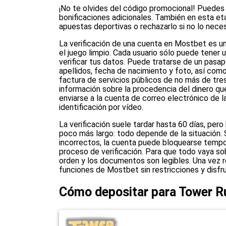
¡No te olvides del código promocional! Puedes i
bonificaciones adicionales. También en esta et
apuestas deportivas o rechazarlo si no lo neces
La verificación de una cuenta en Mostbet es un 
el juego limpio. Cada usuario sólo puede tener
verificar tus datos. Puede tratarse de un pas
apellidos, fecha de nacimiento y foto, así co
factura de servicios públicos de no más de tr
información sobre la procedencia del dinero qu
enviarse a la cuenta de correo electrónico de l
identificación por vídeo.
La verificación suele tardar hasta 60 días, per
poco más largo: todo depende de la situación. S
incorrectos, la cuenta puede bloquearse tempo
proceso de verificación. Para que todo vaya s
orden y los documentos son legibles. Una vez rea
funciones de Mostbet sin restricciones y disfru
Cómo depositar para Tower R