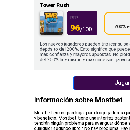
Tower Rush
RTP:
96
200% e
/100
Los nuevos jugadores pueden triplicar su sald
depósito del 200%. Esto significa que puede
más confianza y mayores apuestas. No pierd
del 200% hoy mismo y maximice sus gananc
Jugar
Información sobre Mostbet
Mostbet es un gran lugar para los jugadores qu
y beneficio. Mostbet tiene una interfaz bastante 
tendrán ningún problema para averiguar dónde 
cualquier segundo libre? No hay problema. Hay 