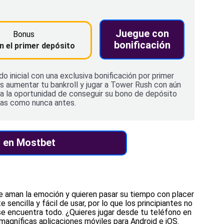
Juegue con
Bonus
bonificación
n el primer depósito
o inicial con una exclusiva bonificación por primer
s aumentar tu bankroll y jugar a Tower Rush con aún
a la oportunidad de conseguir su bono de depósito
ias como nunca antes.
 en Mostbet
e aman la emoción y quieren pasar su tiempo con placer
sencilla y fácil de usar, por lo que los principiantes no
se encuentra todo. ¿Quieres jugar desde tu teléfono en
magníficas aplicaciones móviles para Android e iOS.