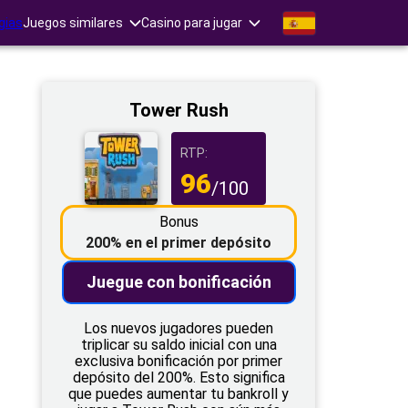
gias
Juegos similares
Casino para jugar
Tower Rush
RTP:
96
/100
Bonus
200% en el primer depósito
Juegue con bonificación
Los nuevos jugadores pueden
triplicar su saldo inicial con una
exclusiva bonificación por primer
depósito del 200%. Esto significa
que puedes aumentar tu bankroll y