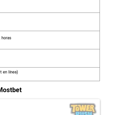
 horas
t en línea)
Mostbet