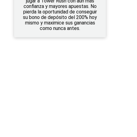
jugar a Tower Rush con aún más
confianza y mayores apuestas. No
pierda la oportunidad de conseguir
su bono de depósito del 200% hoy
mismo y maximice sus ganancias
como nunca antes.