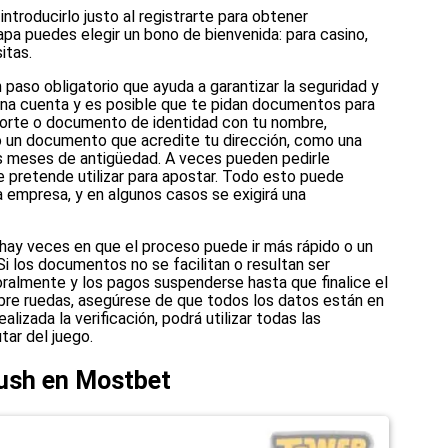
ntroducirlo justo al registrarte para obtener
apa puedes elegir un bono de bienvenida: para casino,
itas.
paso obligatorio que ayuda a garantizar la seguridad y
 una cuenta y es posible que te pidan documentos para
aporte o documento de identidad con tu nombre,
mo un documento que acredite tu dirección, como una
es meses de antigüedad. A veces pueden pedirle
e pretende utilizar para apostar. Todo esto puede
a empresa, y en algunos casos se exigirá una
o hay veces en que el proceso puede ir más rápido o un
i los documentos no se facilitan o resultan ser
ralmente y los pagos suspenderse hasta que finalice el
obre ruedas, asegúrese de que todos los datos están en
lizada la verificación, podrá utilizar todas las
tar del juego.
ush en Mostbet