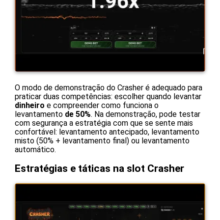
O modo de demonstração do Crasher é adequado para
praticar duas competências: escolher quando levantar
dinheiro
e compreender como funciona o
levantamento
de 50%
. Na demonstração, pode testar
com segurança a estratégia com que se sente mais
confortável: levantamento antecipado, levantamento
misto (50% + levantamento final) ou levantamento
automático.
Estratégias e táticas na slot Crasher