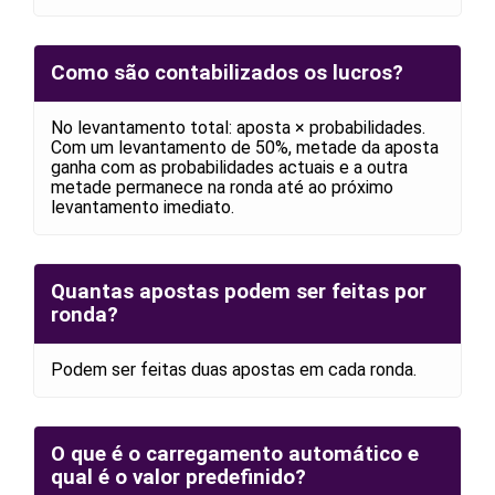
Como são contabilizados os lucros?
No levantamento total: aposta × probabilidades.
Com um levantamento de 50%, metade da aposta
ganha com as probabilidades actuais e a outra
metade permanece na ronda até ao próximo
levantamento imediato.
Quantas apostas podem ser feitas por
ronda?
Podem ser feitas duas apostas em cada ronda.
O que é o carregamento automático e
qual é o valor predefinido?