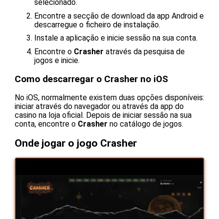
selecionado.
Encontre a secção de download da app Android e
descarregue o ficheiro de instalação.
Instale a aplicação e inicie sessão na sua conta.
Encontre o
Crasher
através da pesquisa de
jogos e inicie.
Como descarregar o Crasher no iOS
No iOS, normalmente existem duas opções disponíveis:
iniciar através do navegador ou através da app do
casino na loja oficial. Depois de iniciar sessão na sua
conta, encontre o
Crasher
no catálogo de jogos.
Onde jogar o jogo Crasher