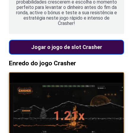
probabilidades crescerem e escolha o momento
perfeito para levantar o dinheiro antes do fim da
ronda, active o bónus e teste a sua resistência e
estratégia neste jogo rápido e intenso de
Crasher!
Jogar o jogo de slot Crasher
Enredo do jogo Crasher