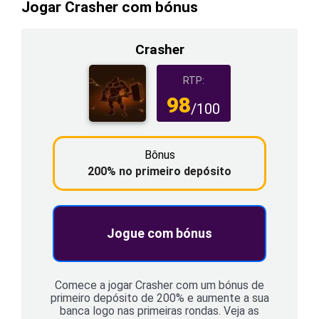
Jogar Crasher com bónus
Crasher
RTP:
98
/100
Bônus
200% no primeiro depósito
Jogue com bónus
Comece a jogar Crasher com um bónus de
primeiro depósito de 200% e aumente a sua
banca logo nas primeiras rondas. Veja as