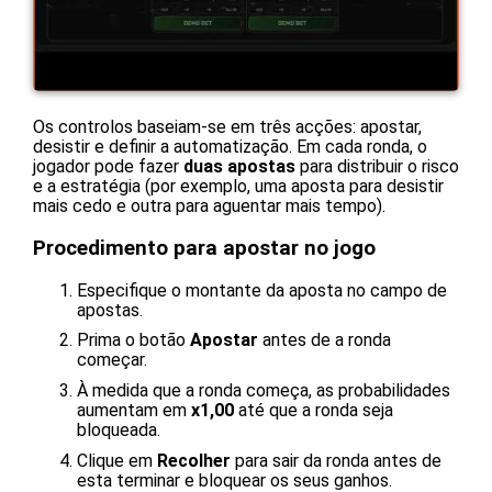
Os controlos baseiam-se em três acções: apostar,
desistir e definir a automatização. Em cada ronda, o
jogador pode fazer
duas apostas
para distribuir o risco
e a estratégia (por exemplo, uma aposta para desistir
mais cedo e outra para aguentar mais tempo).
Procedimento para apostar no jogo
Especifique o montante da aposta no campo de
apostas.
Prima o botão
Apostar
antes de a ronda
começar.
À medida que a ronda começa, as probabilidades
aumentam em
x1,00
até que a ronda seja
bloqueada.
Clique em
Recolher
para sair da ronda antes de
esta terminar e bloquear os seus ganhos.