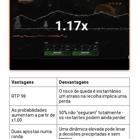
Vantagens
Desvantagens
O risco de queda é instantâneo:
RTP 98
um atraso na recolha implica uma
perda
As probabilidades
50% não "seguram" totalmente -
aumentam a partir de
os restantes podem ainda perder.
x1,00
Uma dinâmica elevada pode levar
Duas apostas numa
a decisões precipitadas e sem
ronda
limites