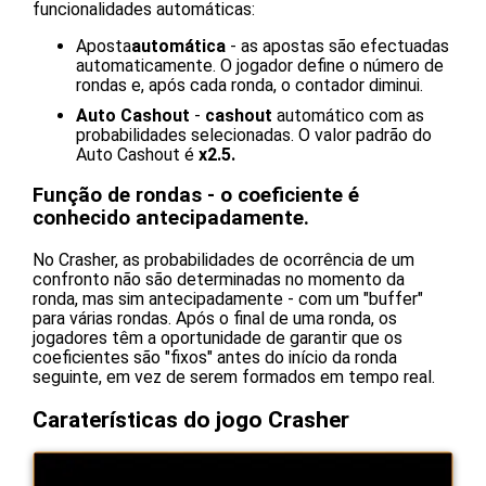
funcionalidades automáticas:
Aposta
automática
- as apostas são efectuadas
automaticamente. O jogador define o número de
rondas e, após cada ronda, o contador diminui.
Auto Cashout
-
cashout
automático com as
probabilidades selecionadas. O valor padrão do
Auto Cashout é
x2.5.
Função de rondas - o coeficiente é
conhecido antecipadamente.
No Crasher, as probabilidades de ocorrência de um
confronto não são determinadas no momento da
ronda, mas sim antecipadamente - com um "buffer"
para várias rondas. Após o final de uma ronda, os
jogadores têm a oportunidade de garantir que os
coeficientes são "fixos" antes do início da ronda
seguinte, em vez de serem formados em tempo real.
Caraterísticas do jogo Crasher