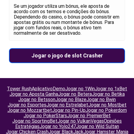
Se um jogador utiliza um bónus, ele aposta de
acordo com os termos e condições do bónus.
Dependendo do casino, o bónus pode consistir em
apostas grátis ou num montante de bónus. Para
jogar com fundos reais, o bónus ativo tem
normalmente de ser desativado.
Jogar o jogo de slot Crasher
Tower Rush
Aplicativo
Demo
Jogar no 1Win
Jogar no 1xBet
Jogar no Aposta Ganha
Jogar no Betera
Jogar no Betika
Jogar no Betsson
Jogar no Blaze
Jogar no Bwin
Jogar no Esportes
Jogar no Estrelabet
Jogar no Mostbet
Jogar no Mozzartbet
Jogar no Pin-Up
Jogar no Pokerdom
Jogar no PokerStars
Jogar no PremierBet
Jogar no SportingBet
Jogar no VulkanVegas
Opiniões
Estratégias
Jogar no Yolo247
Jogar no Wild Sultan
Jogar Chicken Crash
Jogar BlackJack
Jogar Hamster Mania