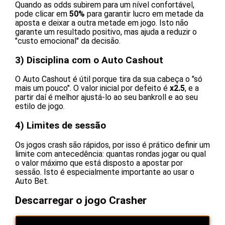
Quando as odds subirem para um nível confortável,
pode clicar em
50%
para garantir lucro em metade da
aposta e deixar a outra metade em jogo. Isto não
garante um resultado positivo, mas ajuda a reduzir o
"custo emocional" da decisão.
3) Disciplina com o Auto Cashout
O Auto Cashout é útil porque tira da sua cabeça o "só
mais um pouco". O valor inicial por defeito é
x2.5
, e a
partir daí é melhor ajustá-lo ao seu bankroll e ao seu
estilo de jogo.
4) Limites de sessão
Os jogos crash são rápidos, por isso é prático definir um
limite com antecedência: quantas rondas jogar ou qual
o valor máximo que está disposto a apostar por
sessão. Isto é especialmente importante ao usar o
Auto Bet.
Descarregar o jogo Crasher