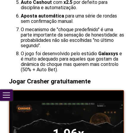
Auto Cashout
com
x2.5
por defeito para
disciplina e automatização.
Aposta automática
para uma série de rondas
sem confirmação manual.
O mecanismo de "choque predefinido" é uma
parte importante da sensação de honestidade: as
probabilidades não são escolhidas "no último
segundo".
O jogo foi desenvolvido pelo estúdio
Galaxsys
e
é muito adequado para aqueles que gostam da
dinâmica do choque mas querem mais controlo
(50% + Auto Bet).
Jogar Crasher gratuitamente