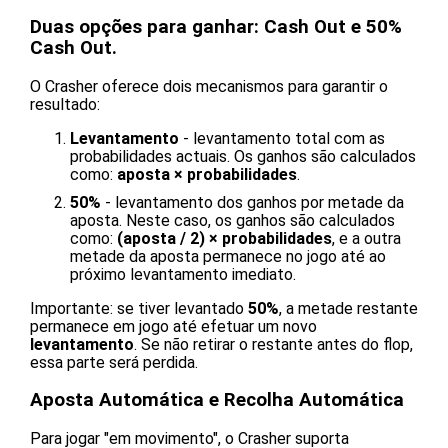
Duas opções para ganhar: Cash Out e 50%
Cash Out.
O Crasher oferece dois mecanismos para garantir o
resultado:
Levantamento
- levantamento total com as
probabilidades actuais. Os ganhos são calculados
como:
aposta × probabilidades
.
50%
- levantamento dos ganhos por metade da
aposta. Neste caso, os ganhos são calculados
como:
(aposta / 2) × probabilidades
, e a outra
metade da aposta permanece no jogo até ao
próximo levantamento imediato.
Importante: se tiver levantado
50%
, a metade restante
permanece em jogo até efetuar um novo
levantamento
. Se não retirar o restante antes do flop,
essa parte será perdida.
Aposta Automática e Recolha Automática
Para jogar "em movimento", o Crasher suporta