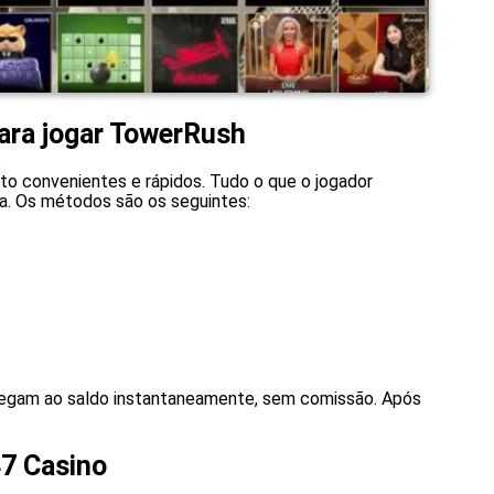
ara jogar TowerRush
o convenientes e rápidos. Tudo o que o jogador
a. Os métodos são os seguintes:
hegam ao saldo instantaneamente, sem comissão. Após
47 Casino