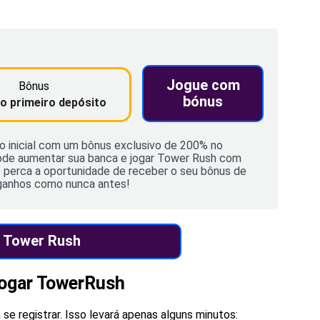
Jogue com
Bônus
bónus
o primeiro depósito
do inicial com um bônus exclusivo de 200% no
 pode aumentar sua banca e jogar Tower Rush com
o perca a oportunidade de receber o seu bônus de
ganhos como nunca antes!
 Tower Rush
jogar TowerRush
se registrar. Isso levará apenas alguns minutos: