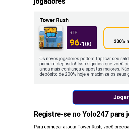
jogadores
Tower Rush
RTP:
96
200% n
/100
Os novos jogadores podem triplicar seu sal
primeiro depósito! Isso significa que você
ainda mais confiança e apostas maiores. Nã
depósito de 200% hoje e maximize os seus 
Jogar
Registre-se no Yolo247 para 
Para começar a jogar Tower Rush, você precisa 