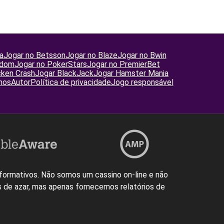
a
Jogar no Betsson
Jogar no Blaze
Jogar no Bwin
rdom
Jogar no PokerStars
Jogar no PremierBet
cken Crash
Jogar BlackJack
Jogar Hamster Mania
mos
Autor
Política de privacidade
Jogo responsável
informativos. Não somos um cassino on-line e não
 de azar, mas apenas fornecemos relatórios de