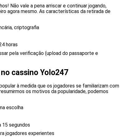
os! Não vale a pena arriscar e continuar jogando,
heiro agora mesmo. As características da retirada de
ária, criptografia
24 horas
ssar pela verificação (upload do passaporte e
 no cassino Yolo247
popular à medida que os jogadores se familiarizam com
e resumirmos os motivos da popularidade, podemos
uma escolha
 a 15 segundos
ara jogadores experientes