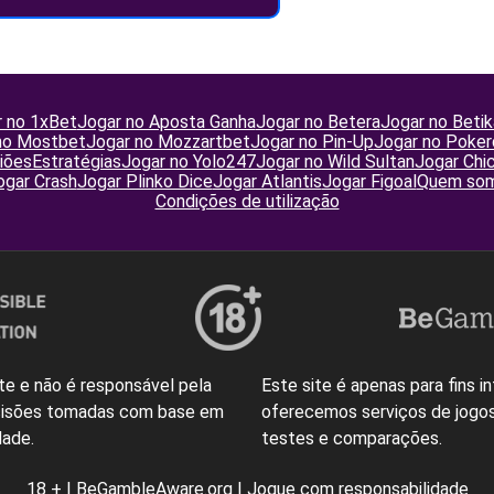
r no 1xBet
Jogar no Aposta Ganha
Jogar no Betera
Jogar no Betik
no Mostbet
Jogar no Mozzartbet
Jogar no Pin-Up
Jogar no Poke
iões
Estratégias
Jogar no Yolo247
Jogar no Wild Sultan
Jogar Chi
ogar Crash
Jogar Plinko Dice
Jogar Atlantis
Jogar Figoal
Quem so
Condições de utilização
te e não é responsável pela
Este site é apenas para fins 
ecisões tomadas com base em
oferecemos serviços de jogos
dade.
testes e comparações.
18 + | BeGambleAware.org | Jogue com responsabilidade