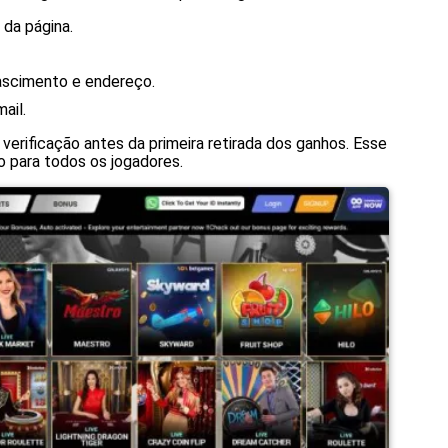
 da página.
nascimento e endereço.
ail.
a verificação antes da primeira retirada dos ganhos. Esse
o para todos os jogadores.