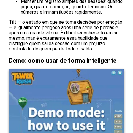
Manter um registro simples das sessões: quando
jogou, quanto começou, quanto terminou. Os
números eliminam ilusões rapidamente.
Tilt — o estado em que se toma decisões por emoção
— é igualmente perigoso após uma série de perdas e
após uma grande vitória. É difícil reconhecê-lo em si
mesmo, mas é exatamente essa habilidade que
distingue quem sai da sessão com um prejuízo
controlado de quem perde todo o saldo.
Demo: como usar de forma inteligente