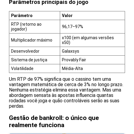
Parâmetros principais do jogo
Parâmetro
Valor
RTP (retorno ao
96,17–97%
jogador)
x100 (em algumas versões
Multiplicador máximo
x50)
Desenvolvedor
Galaxsys
Sistema de justiça
Provably Fair
Volatilidade
Média-Alta
Um RTP de 97% significa que o cassino tem uma
vantagem matemática de cerca de 3% no longo prazo.
Nenhuma estratégia elimina essa vantagem. Mas uma
abordagem sensata às apostas influencia quantas
rodadas você joga e quão controláveis serão as suas
perdas.
Gestão de bankroll: o único que
realmente funciona