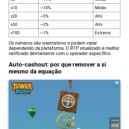
x10
~10%
Médio
x20
~5%
Alto
x50
~2%
Alto
x100
~1%
Extremo
Os números são orientativos e podem variar
dependendo da plataforma. O RTP atualizado é melhor
verificado diretamente com o operador específico.
Auto-cashout: por que remover a si
mesmo da equação