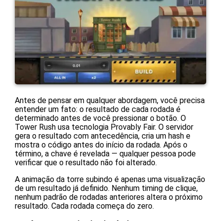
Antes de pensar em qualquer abordagem, você precisa
entender um fato: o resultado de cada rodada é
determinado antes de você pressionar o botão. O
Tower Rush usa tecnologia Provably Fair. O servidor
gera o resultado com antecedência, cria um hash e
mostra o código antes do início da rodada. Após o
término, a chave é revelada — qualquer pessoa pode
verificar que o resultado não foi alterado.
A animação da torre subindo é apenas uma visualização
de um resultado já definido. Nenhum timing de clique,
nenhum padrão de rodadas anteriores altera o próximo
resultado. Cada rodada começa do zero.