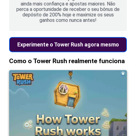
ainda mais confiança e apostas maiores. Não
perca a oportunidade de receber o seu bônus de
depósito de 200% hoje e maximize os seus
ganhos como nunca antes!
Experimente o Tower Rush agora mesmo
Como o Tower Rush realmente funciona