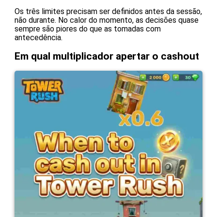
Os três limites precisam ser definidos antes da sessão,
não durante. No calor do momento, as decisões quase
sempre são piores do que as tomadas com
antecedência.
Em qual multiplicador apertar o cashout