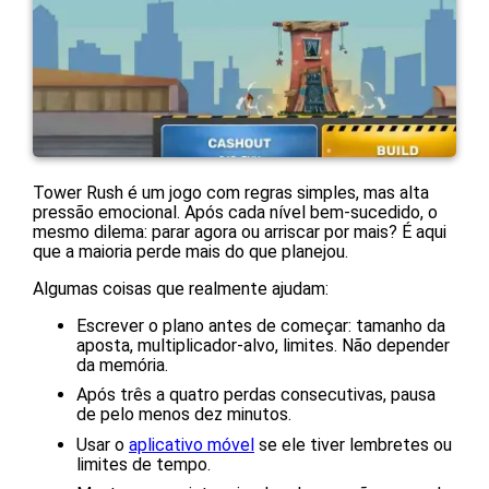
Tower Rush é um jogo com regras simples, mas alta
pressão emocional. Após cada nível bem-sucedido, o
mesmo dilema: parar agora ou arriscar por mais? É aqui
que a maioria perde mais do que planejou.
Algumas coisas que realmente ajudam:
Escrever o plano antes de começar: tamanho da
aposta, multiplicador-alvo, limites. Não depender
da memória.
Após três a quatro perdas consecutivas, pausa
de pelo menos dez minutos.
Usar o
aplicativo móvel
se ele tiver lembretes ou
limites de tempo.