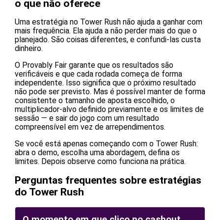
o que não oferece
Uma estratégia no Tower Rush não ajuda a ganhar com
mais frequência. Ela ajuda a não perder mais do que o
planejado. São coisas diferentes, e confundi-las custa
dinheiro.
O Provably Fair garante que os resultados são
verificáveis e que cada rodada começa de forma
independente. Isso significa que o próximo resultado
não pode ser previsto. Mas é possível manter de forma
consistente o tamanho de aposta escolhido, o
multiplicador-alvo definido previamente e os limites de
sessão — e sair do jogo com um resultado
compreensível em vez de arrependimentos.
Se você está apenas começando com o Tower Rush:
abra o demo, escolha uma abordagem, defina os
limites. Depois observe como funciona na prática.
Perguntas frequentes sobre estratégias
do Tower Rush
O momento em que clico no cashout