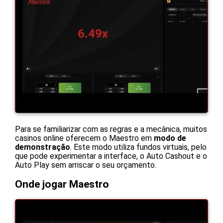
Para se familiarizar com as regras e a mecânica, muitos
casinos online oferecem o Maestro em
modo de
demonstração
. Este modo utiliza fundos virtuais, pelo
que pode experimentar a interface, o Auto Cashout e o
Auto Play sem arriscar o seu orçamento.
Onde jogar Maestro