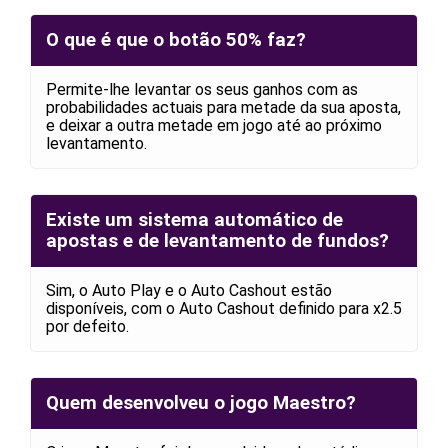
O que é que o botão 50% faz?
Permite-lhe levantar os seus ganhos com as
probabilidades actuais para metade da sua aposta,
e deixar a outra metade em jogo até ao próximo
levantamento.
Existe um sistema automático de
apostas e de levantamento de fundos?
Sim, o Auto Play e o Auto Cashout estão
disponíveis, com o Auto Cashout definido para x2.5
por defeito.
Quem desenvolveu o jogo Maestro?