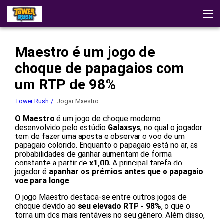
Tower Rush
Opiniões
Aplicativo
Demo
Estratégias
Maestro é um jogo de
Jogos semelhantes
Cassino para jogar
choque de papagaios com
um RTP de 98%
Tower Rush
Jogar Maestro
O Maestro
é um jogo de choque moderno
desenvolvido pelo estúdio
Galaxsys
, no qual o jogador
tem de fazer uma aposta e observar o voo de um
papagaio colorido. Enquanto o papagaio está no ar, as
probabilidades de ganhar aumentam de forma
constante a partir de
x1,00.
A principal tarefa do
jogador é
apanhar os prémios antes que o papagaio
voe para longe
.
O jogo Maestro destaca-se entre outros jogos de
choque devido ao
seu elevado RTP - 98%
, o que o
torna um dos mais rentáveis no seu género. Além disso,