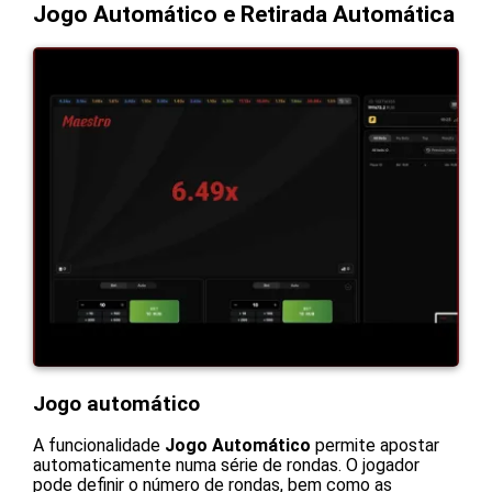
Jogo Automático e Retirada Automática
Jogo automático
A funcionalidade
Jogo Automático
permite apostar
automaticamente numa série de rondas. O jogador
pode definir o número de rondas, bem como as